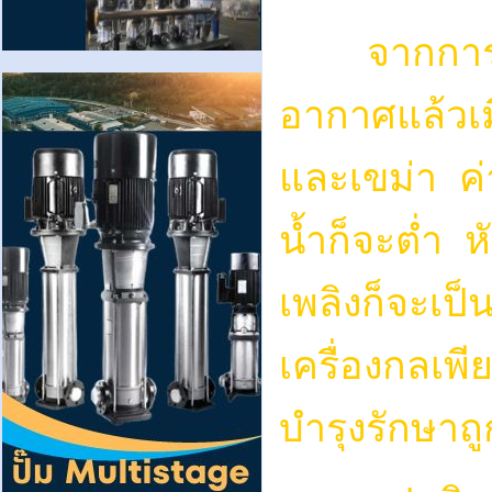
จากการ
อากาศแล้วเมื
และเขม่า ค่
น้ำก็จะต่ำ ห
เพลิงก็จะเป
เครื่องกลเพีย
บำรุงรักษาถ