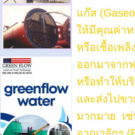
แก๊ส (Gaseo
ให้มีคุณค่า
หรือเชื้อเพลิ
ออกมาจากฟอส
หรือทำให้บริส
และส่งไปขาย
มากมาย เช่
อาณาจักร (Br