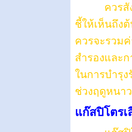
ควรสังเกตค
ชี้ให้เห็นถึ
ควรจะรวมค่
สำรองและการ
ในการบำรุง
ช่วงฤดูหนาว
แก๊สปิโตรเ