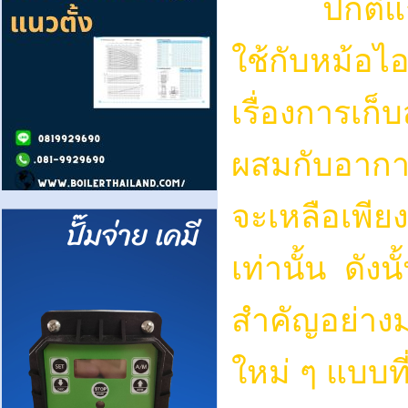
ปกติแก๊สธร
ใช้กับหม้อไ
เรื่องการเก
ผสมกับอากา
จะเหลือเพีย
เท่านั้น ดัง
สำคัญอย่างม
ใหม่ ๆ แบบที่