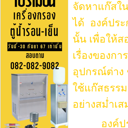
จัดหาแก๊สใน
ได้ องค์ประ
นั้น เพื่อให
เรื่องของกา
อุปกรณ์ต่าง 
ใช้แก๊สธรรม
อย่างสม่ำเส
องค์ประกอ