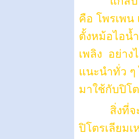
แก๊สปิโตร
คือ โพรเพน 
ตั้งหม้อไอน้
เพลิง อย่าง
แนะนำทั่ว ๆ
มาใช้กับปิโต
สิ่งที่จะแต
ปิโตรเลียม