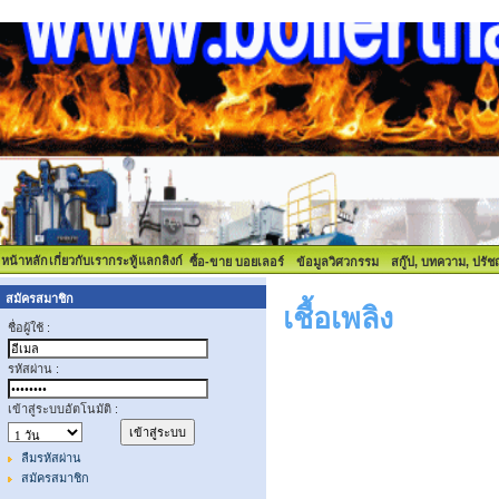
หน้าหลัก
เกี่ยวกับเรา
กระทู้
แลกลิงก์
ซื้อ-ขาย บอยเลอร์
ข้อมูลวิศวกรรม
สกู๊ป, บทความ, ปรั
สมัครสมาชิก
เชื้อเพลิง
ชื่อผู้ใช้ :
รหัสผ่าน :
เข้าสู่ระบบอัตโนมัติ :
ลืมรหัสผ่าน
สมัครสมาชิก