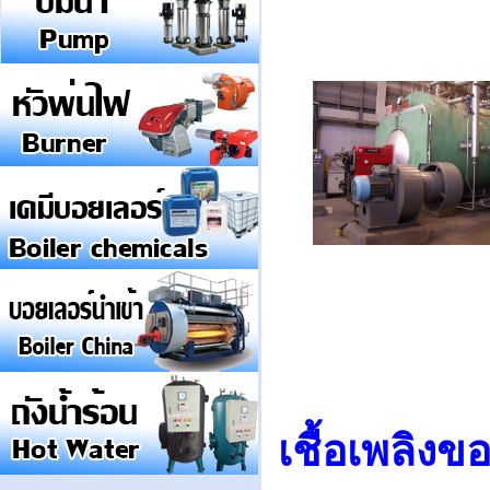
เช
หัวพ่นไ
เชื้อเพลิงข