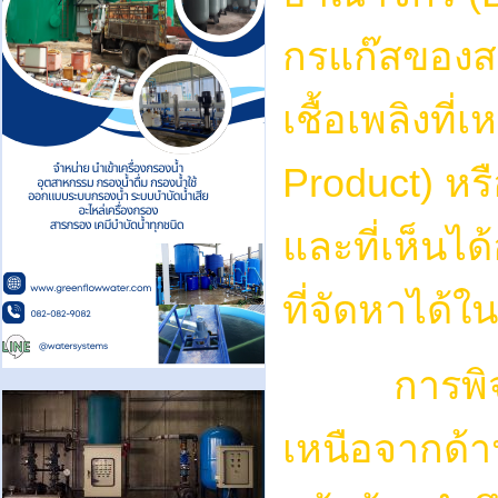
กรแก๊สของส
เชื้อเพลิงที่
Product) หร
และที่เห็นได
ที่จัดหาได้ใ
การพิจารณ
เหนือจากด้า