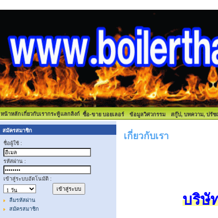
หน้าหลัก
เกี่ยวกับเรา
กระทู้
แลกลิงก์
ซื้อ-ขาย บอยเลอร์
ข้อมูลวิศวกรรม
สกู๊ป, บทความ, ปรั
สมัครสมาชิก
เกี่ยวกับเรา
ชื่อผู้ใช้ :
รหัสผ่าน :
เข้าสู่ระบบอัตโนมัติ :
บริษั
ลืมรหัสผ่าน
สมัครสมาชิก