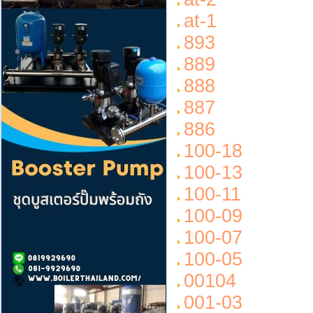
at-1
893
889
888
887
886
100-18
100-13
100-11
100-09
100-07
100-05
00104
001-03