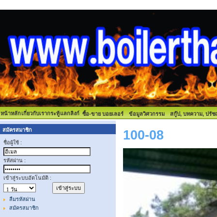
หน้าหลัก
เกี่ยวกับเรา
กระทู้
แลกลิงก์
ซื้อ-ขาย บอยเลอร์
ข้อมูลวิศวกรรม
สกู๊ป, บทความ, ปรั
สมัครสมาชิก
100-08
ชื่อผู้ใช้ :
รหัสผ่าน :
เข้าสู่ระบบอัตโนมัติ :
ลืมรหัสผ่าน
สมัครสมาชิก