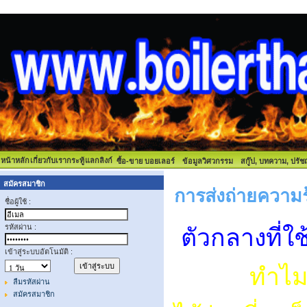
หน้าหลัก
เกี่ยวกับเรา
กระทู้
แลกลิงก์
ซื้อ-ขาย บอยเลอร์
ข้อมูลวิศวกรรม
สกู๊ป, บทความ, ปรั
สมัครสมาชิก
การส่งถ่ายความ
ชื่อผู้ใช้ :
รหัสผ่าน :
ตัวกลางที่ใ
เข้าสู่ระบบอัตโนมัติ :
ทำไมต้องเ
ลืมรหัสผ่าน
สมัครสมาชิก