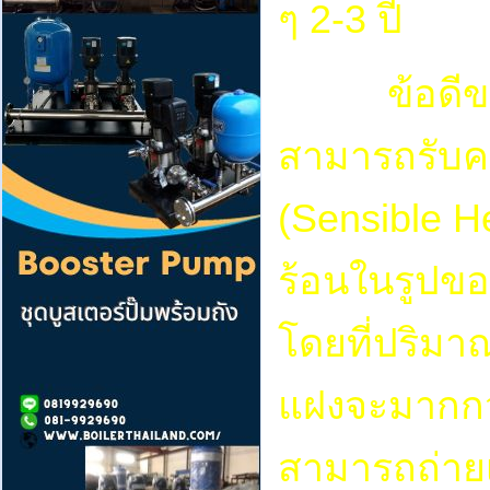
ๆ 2-3 ปี
ข้อดีของกา
สามารถรับค
(Sensible H
ร้อนในรูปข
โดยที่ปริมา
แฝงจะมากกว
สามารถถ่ายเ