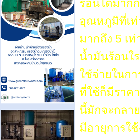
ร้อนได้มากกว
อุณหภูมิที่เ
มากถึง 5 เท่
น้ำมันร้อนใ
ใช้จ่ายในกา
ที่ใช้ก็มีรา
นี้มักจะกลา
มีอายุการใช้