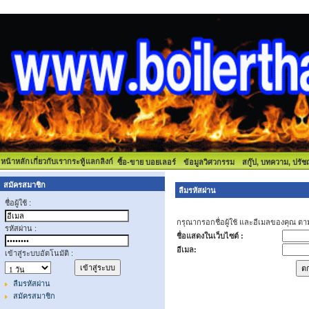
หน้าหลัก
เกี่ยวกับเรา
กระทู้
แลกลิงก์
ซื้อ-ขาย บอยเลอร์
ข้อมูลวิศวกรรม
สกู๊ป, บทความ, ปรั
สมัครสมาชิก
ลืมรหัสผ่าน
ชื่อผู้ใช้ :
กรุณากรอกชื่อผู้ใช้ และอีเมลของคุณ ต
รหัสผ่าน :
ชื่อแสดงในเว็บไซต์ :
อีเมล:
เข้าสู่ระบบอัตโนมัติ :
ลืมรหัสผ่าน
สมัครสมาชิก